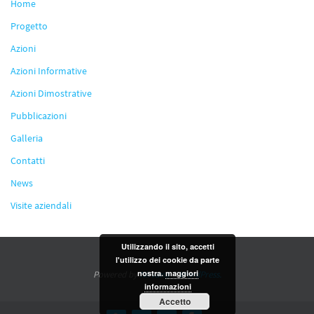
Home
Progetto
Azioni
Azioni Informative
Azioni Dimostrative
Pubblicazioni
Galleria
Contatti
News
Visite aziendali
Utilizzando il sito, accetti
l'utilizzo dei cookie da parte
nostra.
maggiori
Powered by
Nirvana
&
WordPress.
informazioni
Accetto