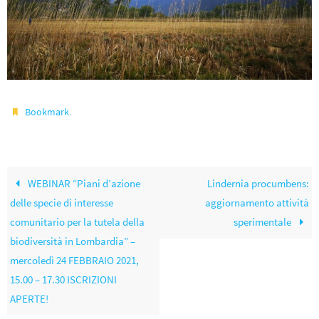
.
Bookmark
WEBINAR “Piani d’azione
Lindernia procumbens:
delle specie di interesse
aggiornamento attività
comunitario per la tutela della
sperimentale
biodiversità in Lombardia” –
mercoledì 24 FEBBRAIO 2021,
15.00 – 17.30 ISCRIZIONI
APERTE!